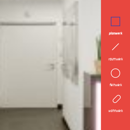
planwerk
raumwerk
feinwerk
wohnwerk