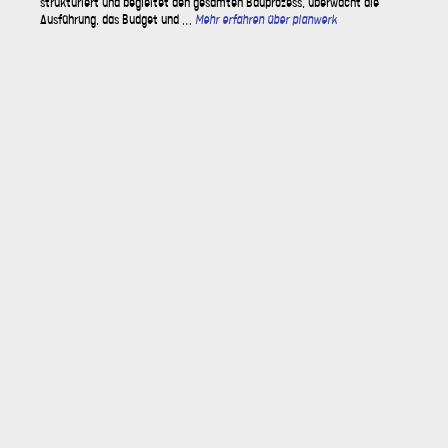
strukturiert und begleitet den gesamten Bauprozess, überwacht die
Ausführung, das Budget und …
Mehr erfahren über planwerk