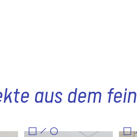
me
ekte aus dem fei