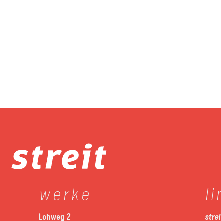
werke
l
Lohweg 2
stre