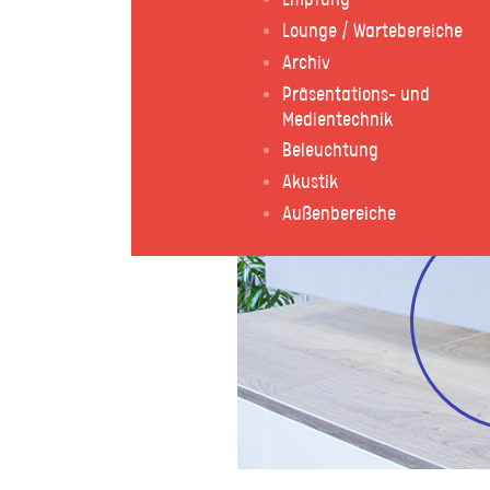
Lounge / Wartebereiche
Archiv
Präsentations- und
Medientechnik
Beleuchtung
Akustik
Außenbereiche