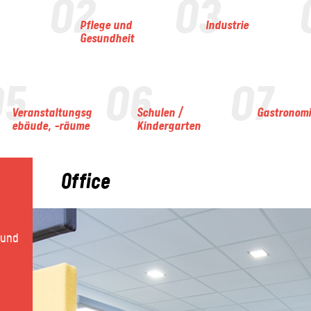
02
03
Pflege und
Industrie
Gesundheit
05
06
07
Veranstaltungsg
Schulen /
Gastronom
ebäude, -räume
Kindergarten
Office
 und