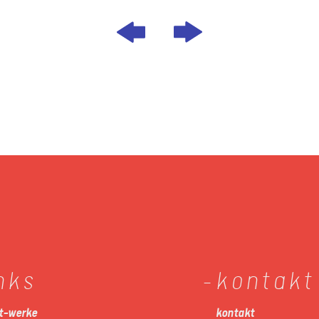
inks
kontakt
it-werke
kontakt