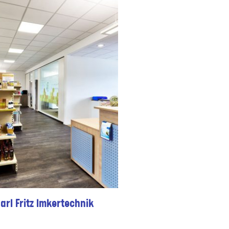
arl Fritz Imkertechnik
Rhön-Park-Hotel –
Deluxe