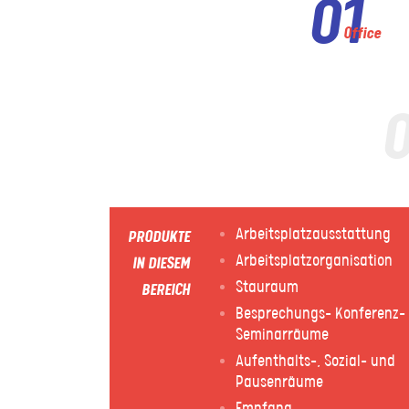
01
Office
Arbeitsplatzausstattung
PRODUKTE
Arbeitsplatzorganisation
IN DIESEM
Stauraum
BEREICH
Besprechungs- Konferenz-
Seminarräume
Aufenthalts-, Sozial- und
Pausenräume
Empfang