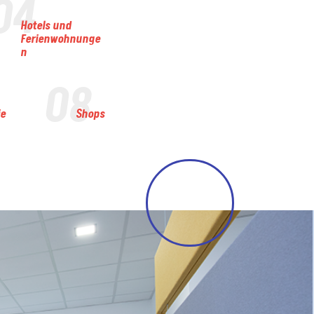
04
Hotels und
Ferienwohnunge
n
08
ie
Shops