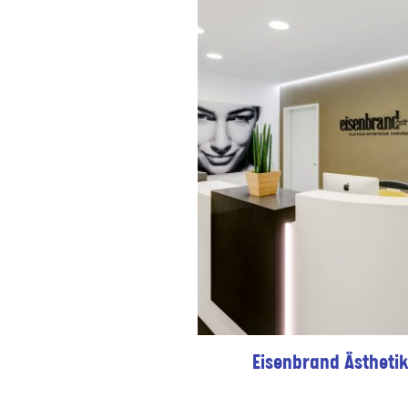
e
kturbüro Wukowojac
Eisenbrand Ästhetik