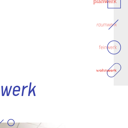
nwerk