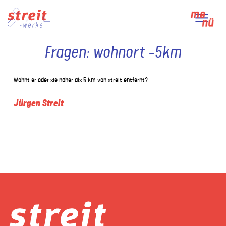
Skip
me
to
nü
content
Fragen:
wohnort -5km
Wohnt er oder sie näher als 5 km von streit entfernt?
Jürgen Streit