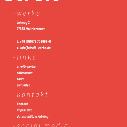
werke
Lohweg 2
97638 Mellrichstadt
t.
+49 (0)9776 709696-0
e.
info@streit-werke.de
links
streit-werke
referenzen
team
aktuelles
kontakt
kontakt
impressum
datenschutzerklärung
social media