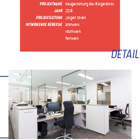
PROJEKTNAME
Neugestaltung des Bürgerbüros
JAHR
2018
PROJEKTLEITUNG
Jürgen Streit
MITWIRKENDE BEREICHE
planwerk
raumwerk
feinwerk
DETAIL