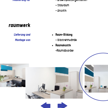
Möblierung für
– Arbeitsplatzorganisation
– Stauraum
– Akustik
raumwerk
Lieferung und
Raum-Bildung
Montage von
– Glastrennwände
Raumakustik
-Raumabsorber