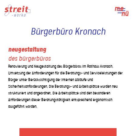
Skip
me
to
nü
content
Bürgerbüro Kronach
neugestaltung
des bürgerbüros
Renovierung und Neugestaltung des Bürgerbüros im Rathaus Kronach.
Umsetzung der Anforderungen für die Beratungs- und Serviceleistungen der
Bürger unter Berücksichtigung der internen Abläufe und
Sicherheitsanforderungen. Die Beratungs- und Arbeitsplätze wurden neu
strukturiert und angeordnet. Die Arbeitsplätze sind den besonderen
Anforderungen dieser Beratungstätigkeit entsprechend ergonomisch
ausgeführt worden.