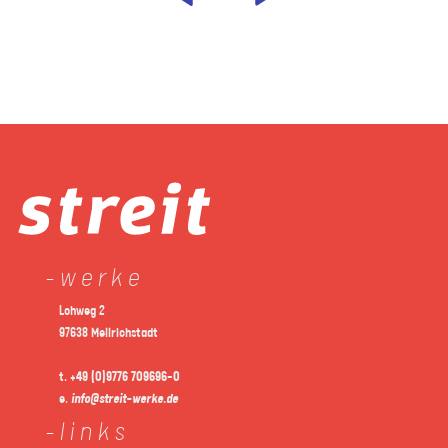
werke
Lohweg 2
97638 Mellrichstadt
t.
+49 (0)9776 709696-0
e.
info@streit-werke.de
links