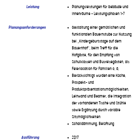
Leistung
Planungsleistungen für Gebäude und
Innenräume – Leistungsphasen 1-7
Planungsanforderungen
Gestaltung einer gemütlichen und
funktionalen Bauernstube zur Nutzung
bei „Kindergeburtstage auf dem
Bauernhof“, beim Treff für die
Hofgäste, für den Empfang von
Schulklassen und Busreisegästen, als
Feierlocation für Familien o. ä.
Berücksichtigt wurden eine Küche,
Prospekt- und
Produktpräsentationsmöglichkeiten,
Leinwand und Beamer, die Integration
der vorhandenen Tische und Stühle
sowie Ergänzung durch variable
Sitzmöglichkeiten
Schalldämmung, Belüftung
Ausführung
2017