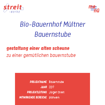
Skip
me
to
nü
content
Bio-Bauernhof Mültner
Bauernstube
gestaltung einer alten scheune
zu einer gemütlichen bauernstube
PROJEKTNAME
Bauernstube
JAHR
2017
PROJEKTLEITUNG
Jürgen Streit
MITWIRKENDE BEREICHE
planwerk