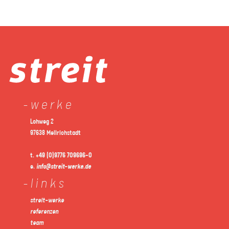
werke
Lohweg 2
97638 Mellrichstadt
t.
+49 (0)9776 709696-0
e.
info@streit-werke.de
links
streit-werke
referenzen
team